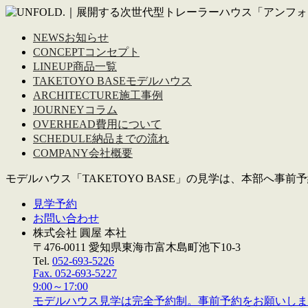
NEWS
お知らせ
CONCEPT
コンセプト
LINEUP
商品一覧
TAKETOYO BASE
モデルハウス
ARCHITECTURE
施工事例
JOURNEY
コラム
OVERHEAD
費用について
SCHEDULE
納品までの流れ
COMPANY
会社概要
モデルハウス「TAKETOYO BASE」の見学は、本部へ事
見学予約
お問い合わせ
株式会社 圓屋 本社
〒476-0011 愛知県東海市富木島町池下10-3
Tel.
052-693-5226
Fax. 052-693-5227
9:00～17:00
モデルハウス見学は完全予約制。事前予約をお願いしま